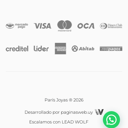
Anillos
Iniciales
Cadenas y dijes
Caravanas
Compromiso & Casamiento
Pulseras
París Joyas ® 2026
Desarrollado por
paginasweb.uy
Relojes
Escalamos con
LEAD WOLF