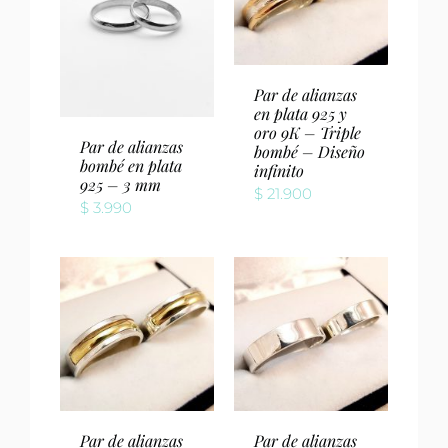
Par de alianzas
en plata 925 y
oro 9K – Triple
Par de alianzas
bombé – Diseño
bombé en plata
infinito
925 – 3 mm
$
21.900
$
3.990
Par de alianzas
Par de alianzas