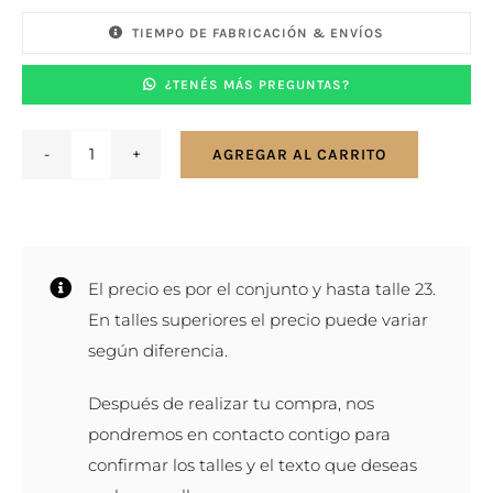
TIEMPO DE FABRICACIÓN & ENVÍOS
¿TENÉS MÁS PREGUNTAS?
AGREGAR AL CARRITO
Par
de
alianzas
en
El precio es por el conjunto y hasta talle 23.
plata
En talles superiores el precio puede variar
925
según diferencia.
y
oro
Después de realizar tu compra, nos
18K
pondremos en contacto contigo para
-
confirmar los talles y el texto que deseas
8