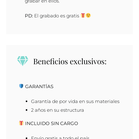
grabar en ellos.
mm
cantidad
PD:
El grabado es gratis
Beneficios exclusivos:
GARANTÍAS
Garantía de por vida en sus materiales
2 años en su estructura
INCLUIDO SIN CARGO
Envío gratis a todo el país