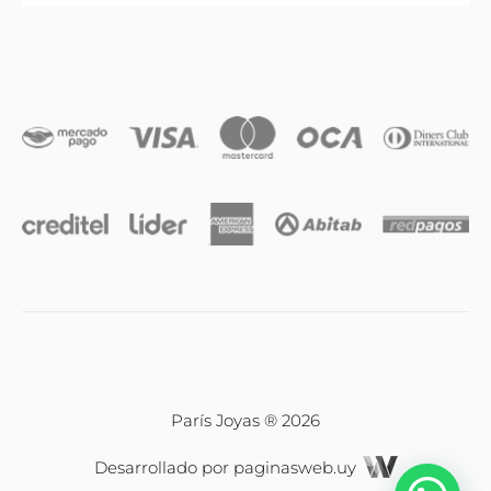
Anillos
Iniciales
Cadenas y dijes
Caravanas
Compromiso & Casamiento
Pulseras
París Joyas ® 2026
Desarrollado por
paginasweb.uy
Relojes