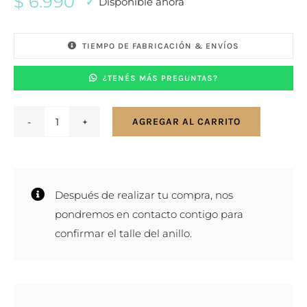
$
6.990
Disponible ahora
TIEMPO DE FABRICACIÓN & ENVÍOS
¿TENÉS MÁS PREGUNTAS?
AGREGAR AL CARRITO
Anillo
en
plata
y
Después de realizar tu compra, nos
oro
pondremos en contacto contigo para
-
confirmar el talle del anillo.
Zodíaco
Capricornio
cantidad