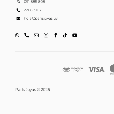
091 885 808
2208 3163
hola@parisjoyas.uy
París Joyas ® 2026