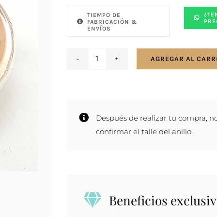
¿TE
TIEMPO DE
PRE
FABRICACIÓN &
ENVÍOS
AGREGAR AL CARR
Anillo
en
plata
y
Después de realizar tu compra, n
oro
confirmar el talle del anillo.
-
Zodíaco
Cáncer
cantidad
Beneficios exclusiv