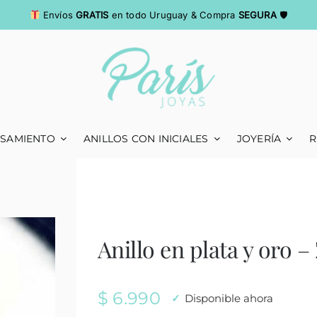
Envíos
GRATIS
en todo Uruguay & Compra
SEGURA
🛡
ASAMIENTO
ANILLOS CON INICIALES
JOYERÍA
R
Anillo en plata y oro 
$
6.990
Disponible ahora