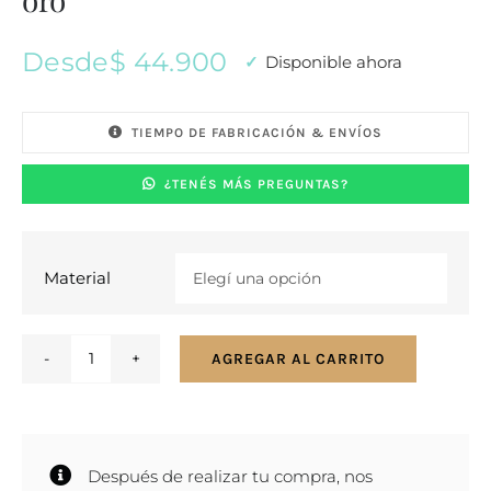
Desde
$
44.900
Disponible ahora
TIEMPO DE FABRICACIÓN & ENVÍOS
¿TENÉS MÁS PREGUNTAS?
Material

AGREGAR AL CARRITO
Anillo
sello
con
corona
Después de realizar tu compra, nos