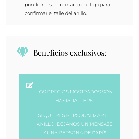
de
pondremos en contacto contigo para
Rey
confirmar el talle del anillo.
en
oro
cantidad
Beneficios exclusivos:
LOS PRECIOS MOSTRADOS SON
HASTA TALLE 26.
SI QUIERES PERSONALIZAR EL
ANILLO, DÉJANOS UN MENSAJE
Y UNA PERSONA DE
PARÍS