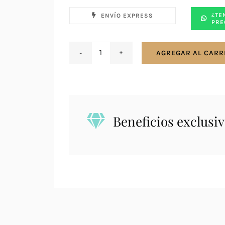
¿TE
ENVÍO EXPRESS
PRE
AGREGAR AL CARR
Reloj
Jacques
Lemans
42-
7ZD
Beneficios exclusiv
cantidad