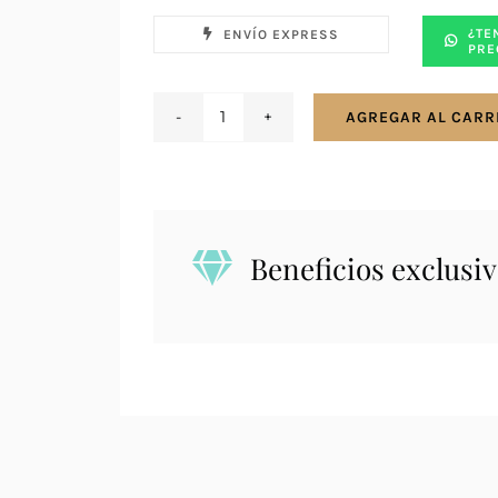
¿TE
ENVÍO EXPRESS
PRE
AGREGAR AL CARR
Reloj
Jacques
Lemans
1-
2208D
Beneficios exclusiv
cantidad