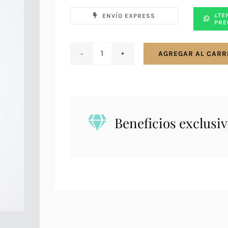
¿TE
ENVÍO EXPRESS
PRE
AGREGAR AL CARR
Reloj
Jacques
Lemans
1-
2206H
Beneficios exclusiv
cantidad