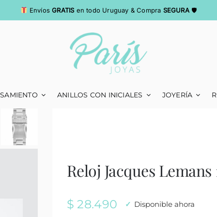
Envíos
GRATIS
en todo Uruguay & Compra
SEGURA
🛡
ASAMIENTO
ANILLOS CON INICIALES
JOYERÍA
R
Reloj Jacques Lemans
$
28.490
Disponible ahora