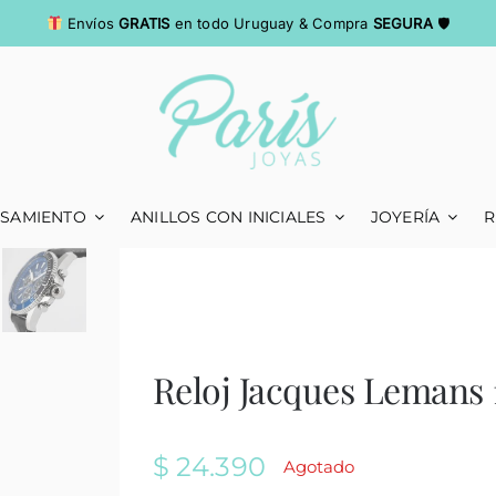
Envíos
GRATIS
en todo Uruguay & Compra
SEGURA
🛡
ASAMIENTO
ANILLOS CON INICIALES
JOYERÍA
R
Reloj Jacques Lemans
$
24.390
Agotado