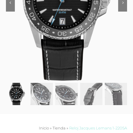
Contacto
Inicio
»
Tienda
»
Reloj Jacques Lemans 1-2205A