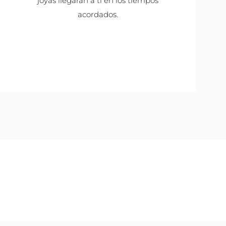
joyas llegarán a ti en los tiempos
acordados.