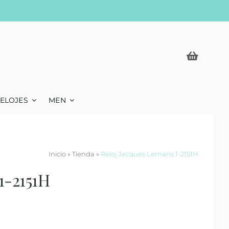
ELOJES
MEN
Inicio
»
Tienda
»
Reloj Jacques Lemans 1-2151H
1-2151H