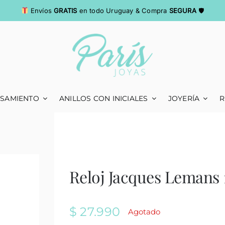
Envíos
GRATIS
en todo Uruguay & Compra
SEGURA
🛡
ASAMIENTO
ANILLOS CON INICIALES
JOYERÍA
R
Reloj Jacques Lemans 
$
27.990
Agotado