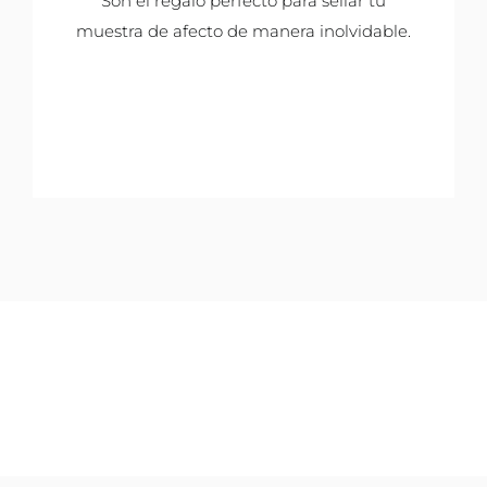
Son el regalo perfecto para sellar tu
muestra de afecto de manera inolvidable.