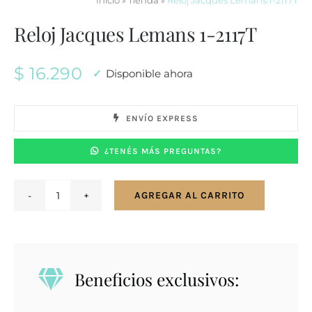
Inicio
»
Tienda
»
Reloj Jacques Lemans 1-2117T
Reloj Jacques Lemans 1-2117T
$
16.290
Disponible ahora
ENVÍO EXPRESS
¿TENÉS MÁS PREGUNTAS?
AGREGAR AL CARRITO
Reloj
Jacques
Lemans
1-
Beneficios exclusivos:
2117T
cantidad