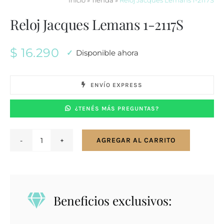
Inicio
»
Tienda
»
Reloj Jacques Lemans 1-2117S
Reloj Jacques Lemans 1-2117S
$
16.290
Disponible ahora
ENVÍO EXPRESS
¿TENÉS MÁS PREGUNTAS?
AGREGAR AL CARRITO
Reloj
Jacques
Lemans
1-
Beneficios exclusivos:
2117S
cantidad