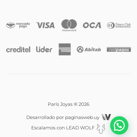
Iniciales
Cadenas y dijes
Caravanas
Compromiso & Casamiento
Pulseras
París Joyas ® 2026
Desarrollado por
paginasweb.uy
Relojes
Escalamos con
LEAD WOLF