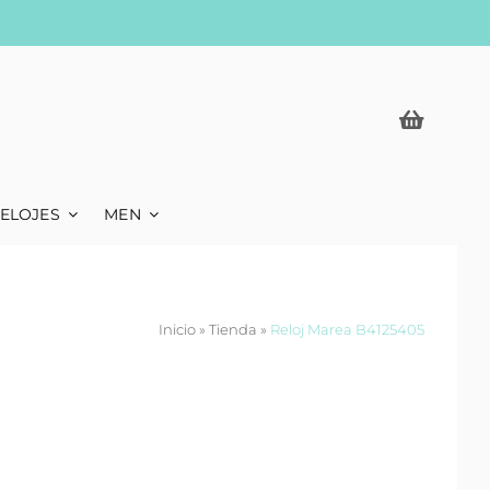
ELOJES
MEN
Inicio
»
Tienda
»
Reloj Marea B4125405