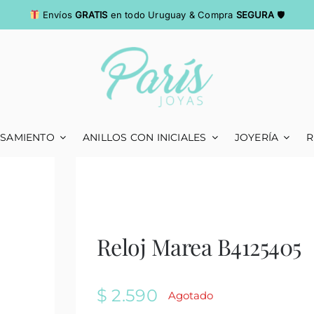
Envíos
GRATIS
en todo Uruguay & Compra
SEGURA
🛡
ASAMIENTO
ANILLOS CON INICIALES
JOYERÍA
R
Reloj Marea B4125405
$
2.590
Agotado