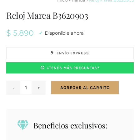
Inicio
»
Tienda
»
Reloj Marea B3620903
Reloj Marea B3620903
$
5.890
Disponible ahora
ENVÍO EXPRESS
¿TENÉS MÁS PREGUNTAS?
AGREGAR AL CARRITO
Reloj
Marea
B3620903
cantidad
Beneficios exclusivos: