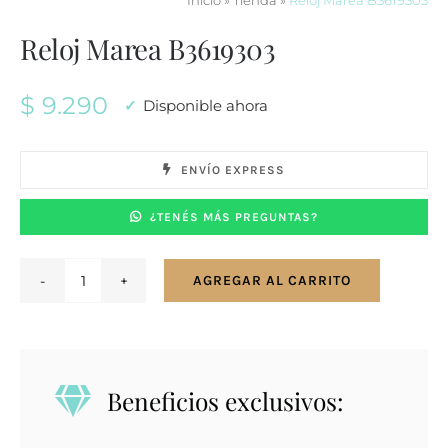
Inicio
»
Tienda
»
Reloj Marea B3619303
Reloj Marea B3619303
$
9.290
Disponible ahora
ENVÍO EXPRESS
¿TENÉS MÁS PREGUNTAS?
AGREGAR AL CARRITO
Reloj
Marea
B3619303
cantidad
Beneficios exclusivos: