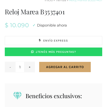
Inicio
»
Tienda
»
Reloj Marea B3537401
Reloj Marea B3537401
$
10.090
Disponible ahora
ENVÍO EXPRESS
¿TENÉS MÁS PREGUNTAS?
AGREGAR AL CARRITO
Reloj
Marea
B3537401
cantidad
Beneficios exclusivos: