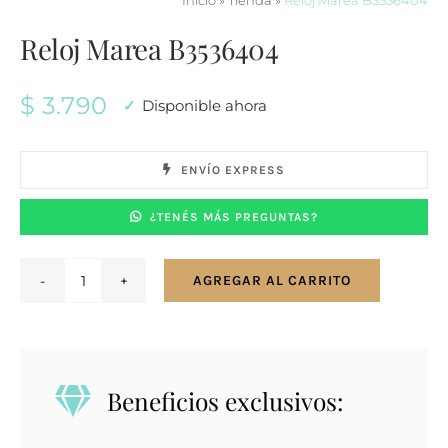
Inicio
»
Tienda
»
Reloj Marea B3536404
Reloj Marea B3536404
$
3.790
Disponible ahora
ENVÍO EXPRESS
¿TENÉS MÁS PREGUNTAS?
AGREGAR AL CARRITO
Reloj
Marea
B3536404
cantidad
Beneficios exclusivos: