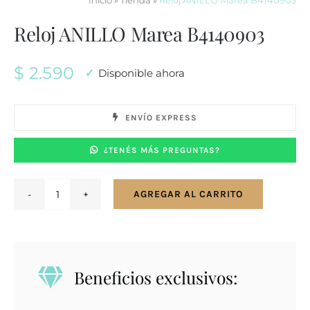
Inicio
»
Tienda
»
Reloj ANILLO Marea B4140903
Reloj ANILLO Marea B4140903
$
2.590
Disponible ahora
ENVÍO EXPRESS
¿TENÉS MÁS PREGUNTAS?
AGREGAR AL CARRITO
Reloj
ANILLO
Marea
B4140903
Beneficios exclusivos:
cantidad