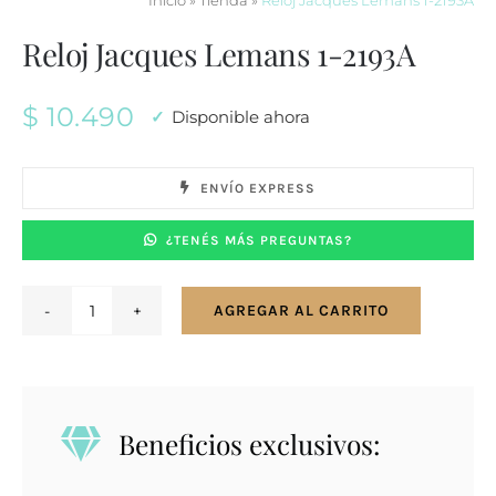
Inicio
»
Tienda
»
Reloj Jacques Lemans 1-2193A
Reloj Jacques Lemans 1-2193A
$
10.490
Disponible ahora
ENVÍO EXPRESS
¿TENÉS MÁS PREGUNTAS?
AGREGAR AL CARRITO
Reloj
Jacques
Lemans
1-
Beneficios exclusivos:
2193A
cantidad