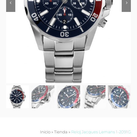
Contacto
Inicio
»
Tienda
»
Reloj Jacques Lemans 1-2091G