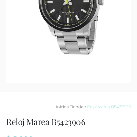
Contacto
Inicio
»
Tienda
»
Reloj Marea B5423906
Reloj Marea B5423906