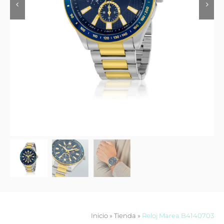
Contacto
Inicio
»
Tienda
»
Reloj Marea B4140703