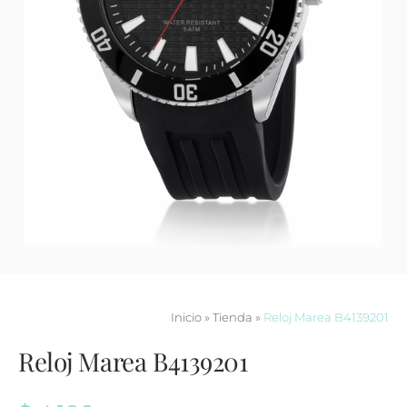
Contacto
Inicio
»
Tienda
»
Reloj Marea B4139201
Reloj Marea B4139201