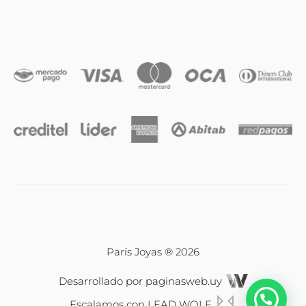
Anillos
Iniciales
Cadenas y dijes
Caravanas
Compromiso & Casamiento
Pulseras
París Joyas ® 2026
Desarrollado por
paginasweb.uy
Relojes
Escalamos con
LEAD WOLF