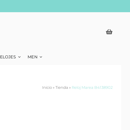
ELOJES
MEN
Inicio
»
Tienda
»
Reloj Marea B4138902