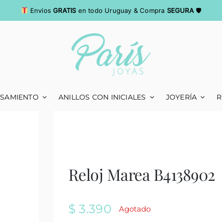
Envíos
GRATIS
en todo Uruguay & Compra
SEGURA
🛡
ASAMIENTO
ANILLOS CON INICIALES
JOYERÍA
R
Reloj Marea B4138902
$
3.390
Agotado