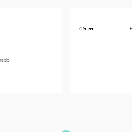
Género
orado