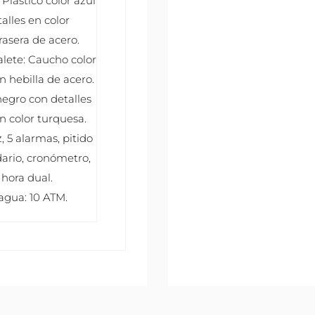
 Plástico color azul
alles en color
rasera de acero.
alete: Caucho color
n hebilla de acero.
 negro con detalles
n color turquesa.
, 5 alarmas, pitido
dario, cronómetro,
 hora dual.
 agua: 10 ATM.