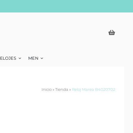
ELOJES
MEN
Inicio
»
Tienda
»
Reloj Marea B4020702