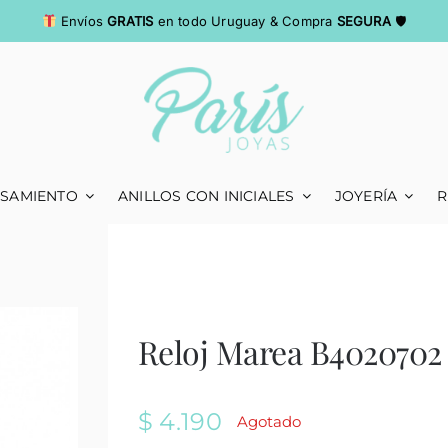
Envíos
GRATIS
en todo Uruguay & Compra
SEGURA
🛡
ASAMIENTO
ANILLOS CON INICIALES
JOYERÍA
R
Reloj Marea B4020702
$
4.190
Agotado