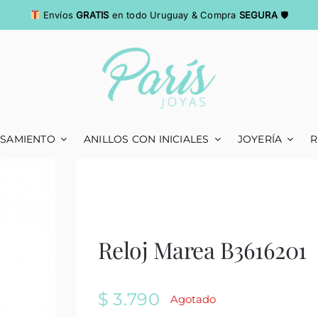
Envíos
GRATIS
en todo Uruguay & Compra
SEGURA
🛡
ASAMIENTO
ANILLOS CON INICIALES
JOYERÍA
R
Reloj Marea B3616201
$
3.790
Agotado