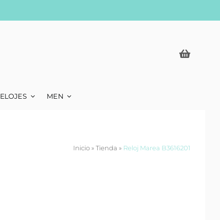
ELOJES
MEN
Inicio
»
Tienda
»
Reloj Marea B3616201