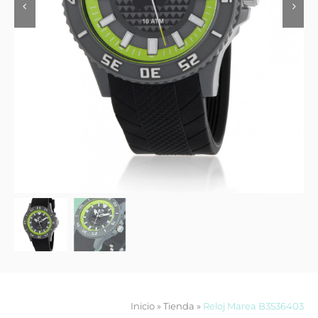
Contacto
Inicio
»
Tienda
»
Reloj Marea B3536403