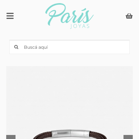
Skip
to
Toggle
content
Navigation
Compromiso & Casamiento
Search
for:
Anillos con iniciales
Joyería
Relojes
Men