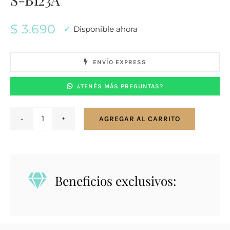
$
3.690
Disponible ahora
ENVÍO EXPRESS
¿TENÉS MÁS PREGUNTAS?
AGREGAR AL CARRITO
Pulsera
Hombre
Jacques
Lemans
Beneficios exclusivos:
S-
B123A
cantidad