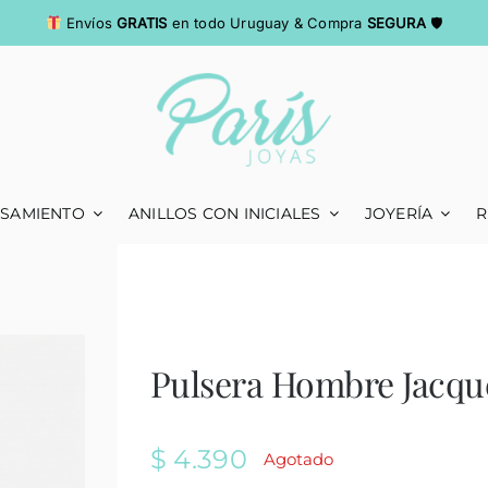
Envíos
GRATIS
en todo Uruguay & Compra
SEGURA
🛡
ASAMIENTO
ANILLOS CON INICIALES
JOYERÍA
R
Pulsera Hombre Jacq
$
4.390
Agotado