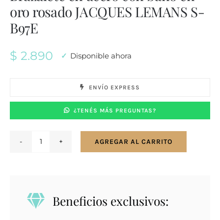
oro rosado JACQUES LEMANS S-
B97E
$
2.890
Disponible ahora
ENVÍO EXPRESS
¿TENÉS MÁS PREGUNTAS?
AGREGAR AL CARRITO
Brazalete
en
acero
con
Beneficios exclusivos:
bano
en