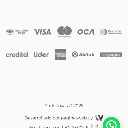
Anillos
Iniciales
Cadenas y dijes
Caravanas
Compromiso & Casamiento
Pulseras
París Joyas ® 2026
Desarrollado por
paginasweb.uy
Relojes
Escalamos con
LEAD WOLF