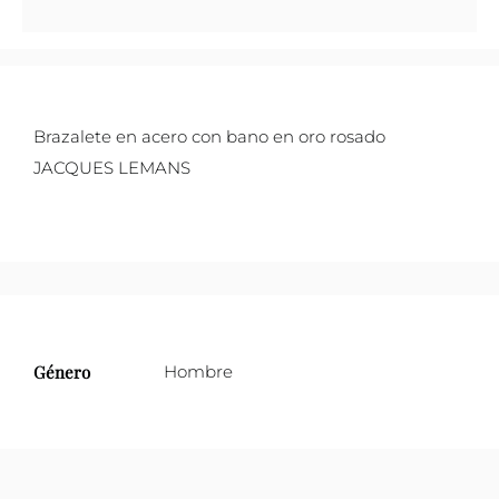
oro
rosado
JACQUES
LEMANS
Brazalete en acero con bano en oro rosado
S-
JACQUES LEMANS
B97E
cantidad
Género
Hombre