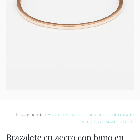
Contacto
Inicio
»
Tienda
»
Brazalete en acero con bano en oro rosado
JACQUES LEMANS S-B97E
Brazalete en acero con bano en