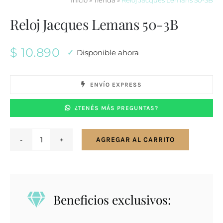
Inicio
»
Tienda
»
Reloj Jacques Lemans 50-3B
Reloj Jacques Lemans 50-3B
$
10.890
Disponible ahora
ENVÍO EXPRESS
¿TENÉS MÁS PREGUNTAS?
AGREGAR AL CARRITO
Reloj
Jacques
Lemans
50-
Beneficios exclusivos:
3B
cantidad