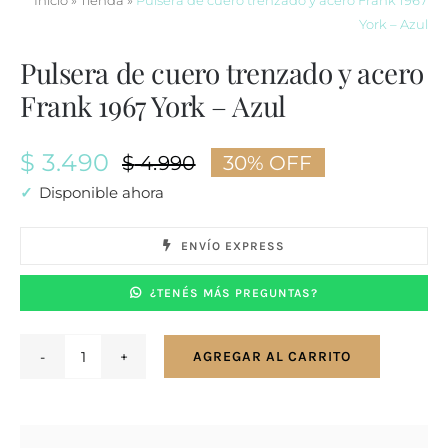
Inicio
»
Tienda
»
Pulsera de cuero trenzado y acero Frank 1967
York – Azul
Pulsera de cuero trenzado y acero
Frank 1967 York – Azul
$
3.490
$
4.990
30% OFF
El
El
Disponible ahora
precio
precio
ENVÍO EXPRESS
original
actual
¿TENÉS MÁS PREGUNTAS?
era:
es:
$ 4.990.
$ 3.490.
AGREGAR AL CARRITO
Pulsera
de
cuero