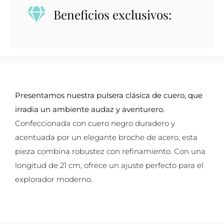
trenzado
Beneficios exclusivos:
y
acero
Frank
1967
York
-
Presentamos nuestra pulsera clásica de cuero, que
Azul
irradia un ambiente audaz y aventurero.
cantidad
Confeccionada con cuero negro duradero y
acentuada por un elegante broche de acero, esta
pieza combina robustez con refinamiento. Con una
longitud de 21 cm, ofrece un ajuste perfecto para el
explorador moderno.