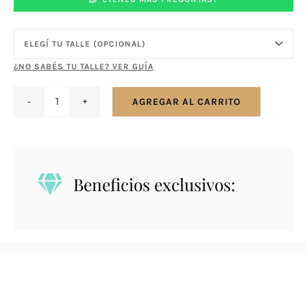
¿NO SABÉS TU TALLE? VER GUÍA
AGREGAR AL CARRITO
Anillo
en
plata
y
Beneficios exclusivos:
oro
cantidad