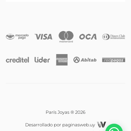
Anillos
Iniciales
Cadenas y dijes
Caravanas
Compromiso & Casamiento
Pulseras
París Joyas ® 2026
Desarrollado por
paginasweb.uy
Relojes