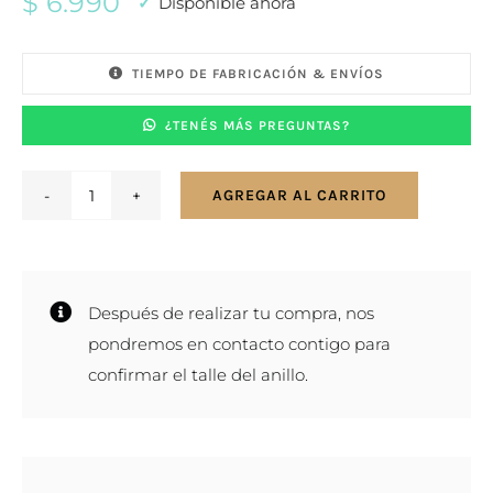
$
6.990
Disponible ahora
TIEMPO DE FABRICACIÓN & ENVÍOS
¿TENÉS MÁS PREGUNTAS?
AGREGAR AL CARRITO
Anillo
en
plata
y
Después de realizar tu compra, nos
oro
pondremos en contacto contigo para
-
confirmar el talle del anillo.
Zodíaco
Leo
cantidad