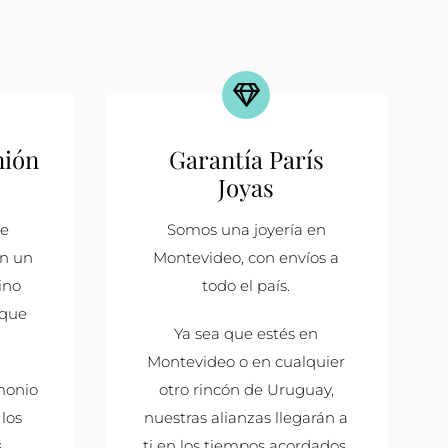
nión
Garantía París
Joyas
de
Somos una joyería en
on un
Montevideo, con envíos a
ino
todo el país.
 que
Ya sea que estés en
Montevideo o en cualquier
imonio
otro rincón de Uruguay,
los
nuestras alianzas llegarán a
s
ti en los tiempos acordados.