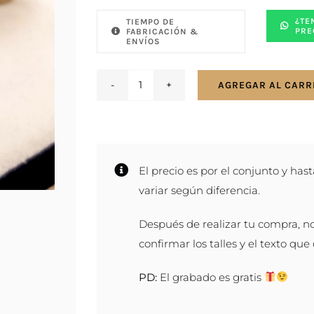
¿TE
TIEMPO DE
PRE
FABRICACIÓN &
ENVÍOS
AGREGAR AL CARR
Par
de
alianzas
en
El precio es por el conjunto y hast
plata
variar según diferencia.
925
y
Después de realizar tu compra, n
oro
confirmar los talles y el texto que
18k
-
PD:
El grabado es gratis
6
mm