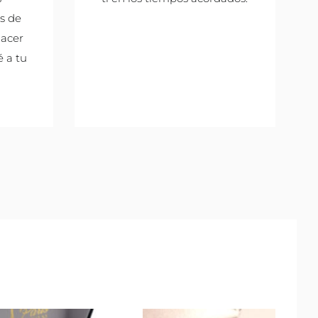
os de
hacer
é a tu