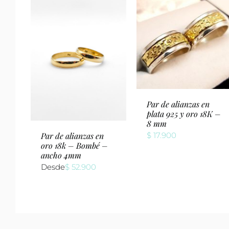
Par de alianzas en
plata 925 y oro 18K –
8 mm
$
17.900
Par de alianzas en
oro 18k – Bombé –
ancho 4mm
Desde
$
52.900