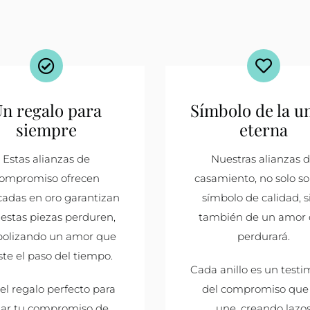
n regalo para
Símbolo de la u
siempre
eterna
Estas alianzas de
Nuestras alianzas 
ompromiso ofrecen
casamiento, no solo s
cadas en oro garantizan
símbolo de calidad, s
estas piezas perduren,
también de un amor
bolizando un amor que
perdurará.
ste el paso del tiempo.
Cada anillo es un test
el regalo perfecto para
del compromiso que 
llar tu compromiso de
une, creando lazo