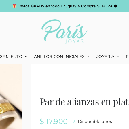
Envíos
GRATIS
en todo Uruguay & Compra
SEGURA
🛡
ASAMIENTO
ANILLOS CON INICIALES
JOYERÍA
R
Par de alianzas en pla
$
17.900
Disponible ahora