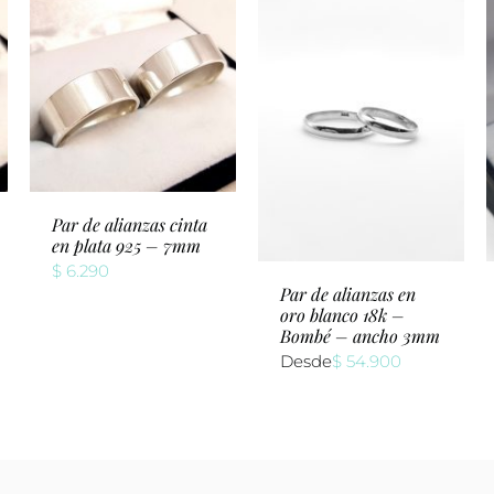
Par de alianzas cinta
en plata 925 – 7mm
$
6.290
Par de alianzas en
oro blanco 18k –
Bombé – ancho 3mm
Desde
$
54.900