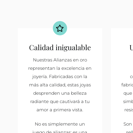
Calidad inigualable
U
Nuestras Alianzas en oro
representan la excelencia en
joyería. Fabricadas con la
c
más alta calidad, estas joyas
fabri
desprenden una belleza
que 
radiante que cautivará a tu
sim
amor a primera vista.
resi
No es simplemente un
Son 
juego de alianzas; es una
se