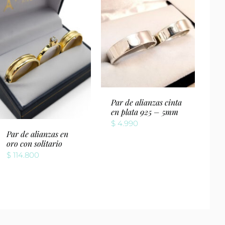
Par de alianzas cinta
en plata 925 – 5mm
$
4.990
Par de alianzas en
oro con solitario
$
114.800