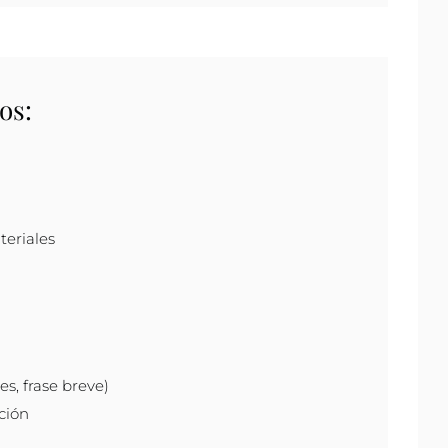
os:
teriales
s, frase breve)
ción