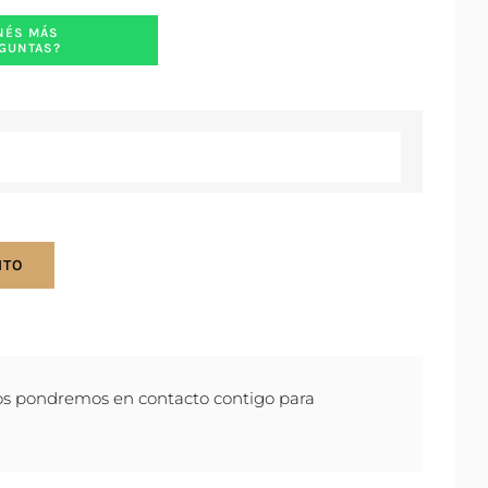
NÉS MÁS
GUNTAS?

ITO
os pondremos en contacto contigo para