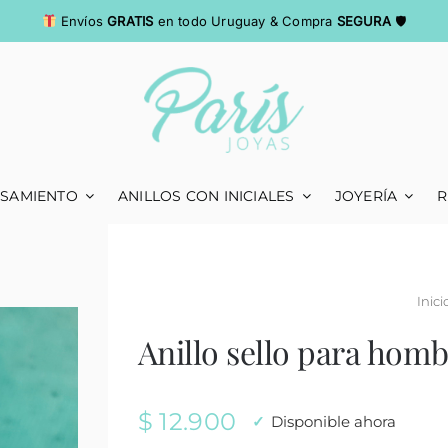
Envíos
GRATIS
en todo Uruguay & Compra
SEGURA
🛡
ASAMIENTO
ANILLOS CON INICIALES
JOYERÍA
R
Inici
Anillo sello para homb
$
12.900
Disponible ahora