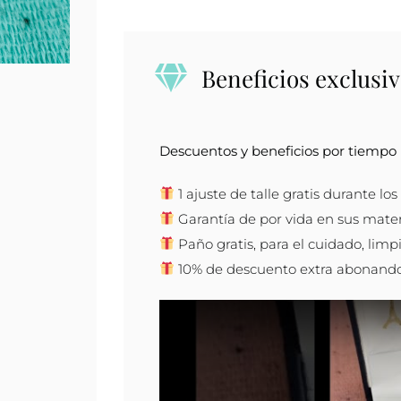
oro
con
piedra
Beneficios exclusiv
cantidad
Descuentos y beneficios por tiempo l
1 ajuste de talle gratis durante lo
Garantía de por vida en sus mater
Paño gratis, para el cuidado, limpi
10% de descuento extra abonando