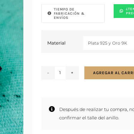
¿TE
TIEMPO DE
PRE
FABRICACIÓN &
ENVÍOS
Material
AGREGAR AL CARR
Anillo
sello
para
hombre
Después de realizar tu compra, n
en
confirmar el talle del anillo.
plata
y