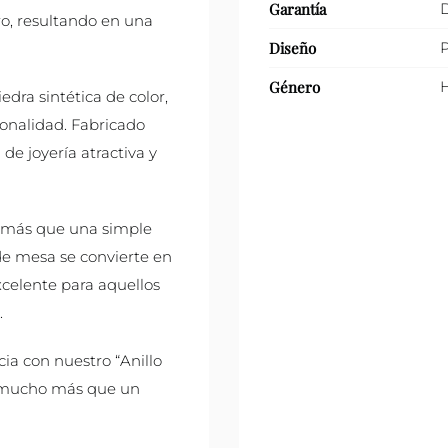
Garantía
D
ro, resultando en una
Diseño
P
Género
edra sintética de color,
sonalidad. Fabricado
de joyería atractiva y
s más que una simple
 de mesa se convierte en
xcelente para aquellos
.
ia con nuestro “Anillo
s mucho más que un