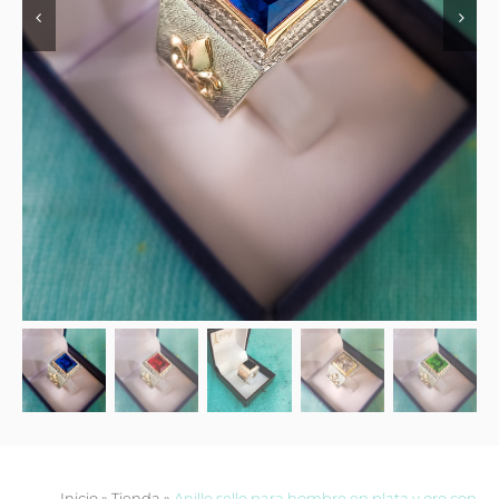
Contacto
Inicio
»
Tienda
»
Anillo sello para hombre en plata y oro con