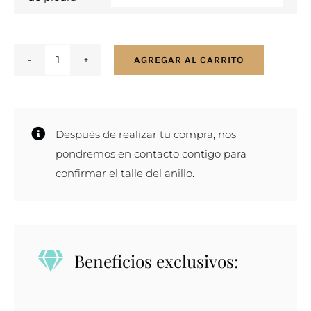
AGREGAR AL CARRITO
Anillo
sello
para
hombre
Después de realizar tu compra, nos
en
pondremos en contacto contigo para
plata
confirmar el talle del anillo.
y
oro
con
piedra
Beneficios exclusivos:
cantidad