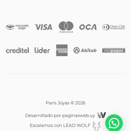
Anillos
Iniciales
Cadenas y dijes
Caravanas
Compromiso & Casamiento
Pulseras
París Joyas ® 2026
Desarrollado por
paginasweb.uy
Relojes
Escalamos con
LEAD WOLF