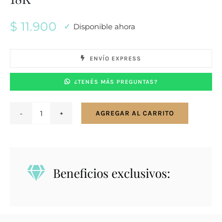
$
11.900
Disponible ahora
ENVÍO EXPRESS
¿TENÉS MÁS PREGUNTAS?
AGREGAR AL CARRITO
Pulsera
esclava
en
plata
Beneficios exclusivos:
925
y
oro
18K