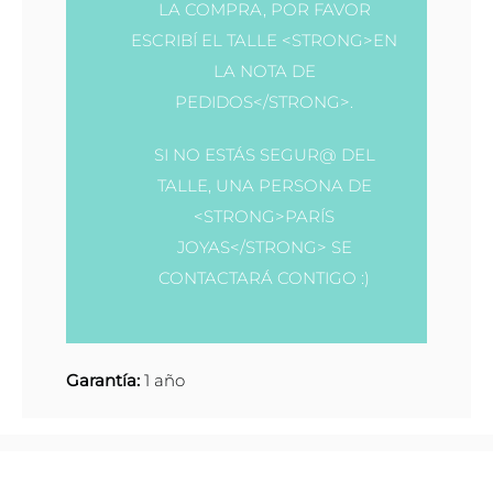
LA COMPRA, POR FAVOR
ESCRIBÍ EL TALLE <STRONG>EN
LA NOTA DE
PEDIDOS</STRONG>.
SI NO ESTÁS SEGUR@ DEL
TALLE, UNA PERSONA DE
<STRONG>PARÍS
JOYAS</STRONG> SE
CONTACTARÁ CONTIGO :)
Garantía:
1 año