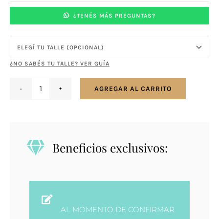
¿TENÉS MÁS PREGUNTAS?
¿NO SABÉS TU TALLE? VER GUÍA
AGREGAR AL CARRITO
Anillo
plata
y
oro
Beneficios exclusivos:
-
Árbol
de
la
vida
AL MOMENTO DE CONFIRMAR
cantidad