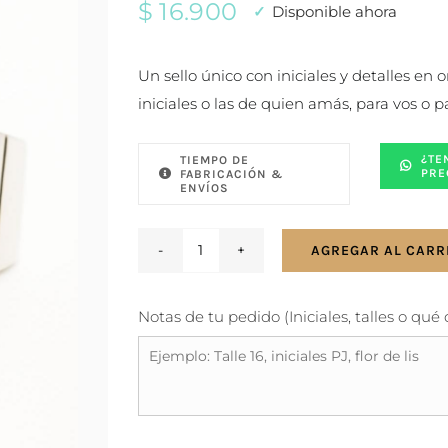
$
16.900
Disponible ahora
Un sello único con iniciales y detalles en 
iniciales o las de quien amás, para vos o p
¿TE
TIEMPO DE
PRE
FABRICACIÓN &
ENVÍOS
AGREGAR AL CARR
Anillo
sello
Notas de tu pedido (Iniciales, talles o qué
grande
con
iniciales
para
hombre