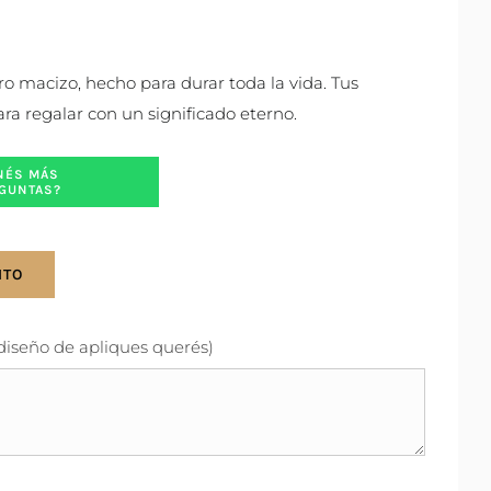
oro macizo, hecho para durar toda la vida. Tus
ara regalar con un significado eterno.
NÉS MÁS
GUNTAS?
ITO
 diseño de apliques querés)