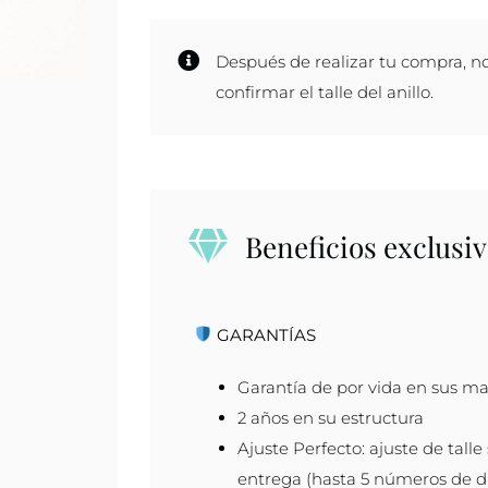
-
Plata
Después de realizar tu compra, n
y
confirmar el talle del anillo.
Oro
cantidad
Beneficios exclusiv
GARANTÍAS
Garantía de por vida en sus ma
2 años en su estructura
Ajuste Perfecto: ajuste de talle
entrega (hasta 5 números de di