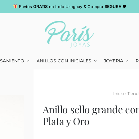
Envíos
GRATIS
en todo Uruguay & Compra
SEGURA
🛡
ASAMIENTO
ANILLOS CON INICIALES
JOYERÍA
R
Inicio
»
Tiend
Anillo sello grande co
Plata y Oro