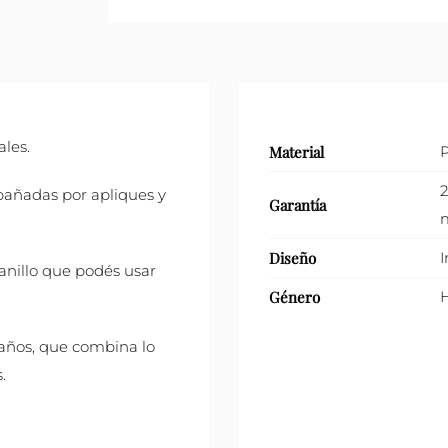
ales.
Material
P
2
mpañadas por apliques y
Garantía
m
Diseño
I
 anillo que podés usar
Género
 años, que combina lo
.