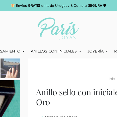
Envíos
GRATIS
en todo Uruguay & Compra
SEGURA
🛡
ASAMIENTO
ANILLOS CON INICIALES
JOYERÍA
R
Inici
Anillo sello con inicia
Oro