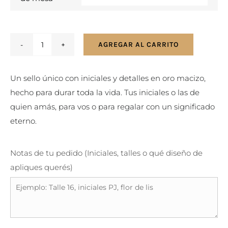
AGREGAR AL CARRITO
Anillo
sello
Un sello único con iniciales y detalles en oro macizo,
con
hecho para durar toda la vida. Tus iniciales o las de
iniciales
quien amás, para vos o para regalar con un significado
para
eterno.
hombre
o
mujer
Notas de tu pedido (Iniciales, talles o qué diseño de
-
apliques querés)
Plata
y
Oro
cantidad