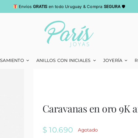
Envíos
GRATIS
en todo Uruguay & Compra
SEGURA
🛡
ASAMIENTO
ANILLOS CON INICIALES
JOYERÍA
R
Caravanas en oro 9K ar
$
10.690
Agotado