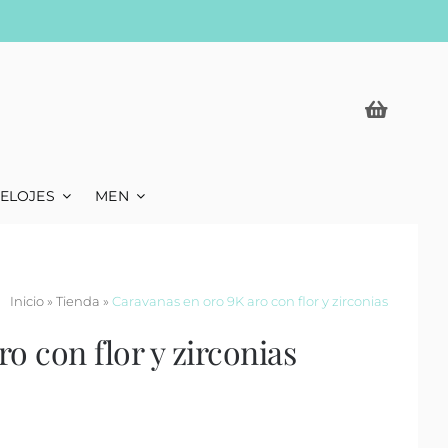
ELOJES
MEN
Inicio
»
Tienda
»
Caravanas en oro 9K aro con flor y zirconias
o con flor y zirconias