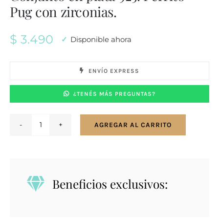
Pug con zirconias.
$
3.490
Disponible ahora
ENVÍO EXPRESS
¿TENÉS MÁS PREGUNTAS?
AGREGAR AL CARRITO
Conjunto
en
plata
925.
Beneficios exclusivos:
Perrito
Pug
con