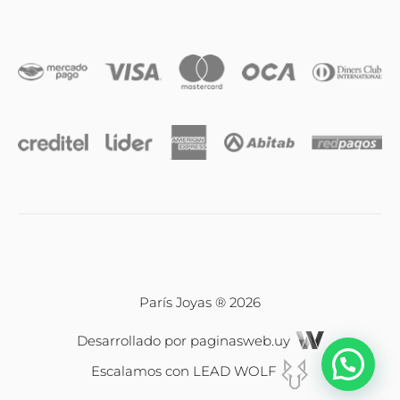
Iniciales
Cadenas y dijes
Caravanas
Compromiso & Casamiento
Pulseras
París Joyas ® 2026
Desarrollado por
paginasweb.uy
Relojes
Escalamos con
LEAD WOLF