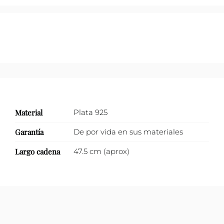
zirconias.
cantidad
Material
Plata 925
Garantía
De por vida en sus materiales
Largo cadena
47.5 cm (aprox)