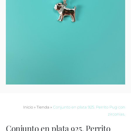
Contacto
Inicio
»
Tienda
»
Conjunto en plata 925. Perrito Pug con
zirconias.
Conjunto en plata 925. Perrito