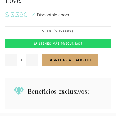
$
3.390
Disponible ahora
ENVÍO EXPRESS
¿TENÉS MÁS PREGUNTAS?
AGREGAR AL CARRITO
Conjunto
en
plata
925
Beneficios exclusivos:
con
nácar.
Love.
cantidad