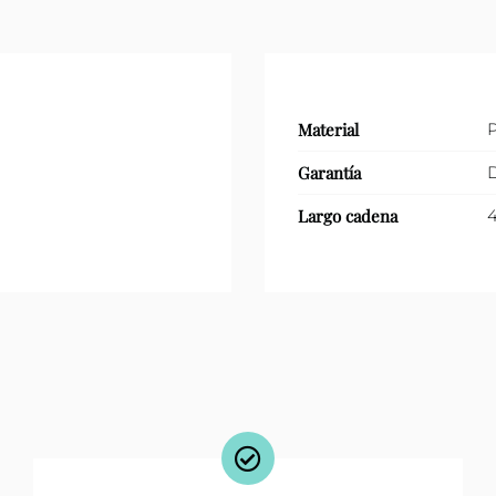
Material
P
Garantía
D
Largo cadena
4