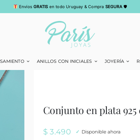
Envíos
GRATIS
en todo Uruguay & Compra
SEGURA
🛡
ASAMIENTO
ANILLOS CON INICIALES
JOYERÍA
R
Conjunto en plata 925 
$
3.490
Disponible ahora