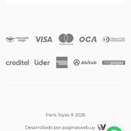
Anillos
Iniciales
Cadenas y dijes
Caravanas
Compromiso & Casamiento
Pulseras
París Joyas ® 2026
Desarrollado por
paginasweb.uy
Relojes