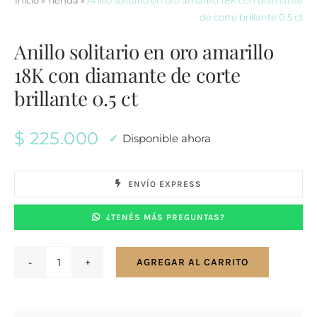
Inicio
»
Tienda
»
Anillo solitario en oro amarillo 18K con diamante
de corte brillante 0.5 ct
Anillo solitario en oro amarillo
18K con diamante de corte
brillante 0.5 ct
$
225.000
Disponible ahora
ENVÍO EXPRESS
¿TENÉS MÁS PREGUNTAS?
AGREGAR AL CARRITO
Anillo
solitario
en