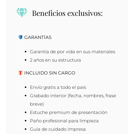
oro
Beneficios exclusivos:
amarillo
18K
con
GARANTÍAS
diamante
de
Garantía de por vida en sus materiales
corte
2 años en su estructura
brillante
0.5
INCLUIDO SIN CARGO
ct
Envío gratis a todo el país
cantidad
Grabado interior (fecha, nombres, frase
breve)
Estuche premium de presentación
Paño profesional para limpieza
Guía de cuidado impresa