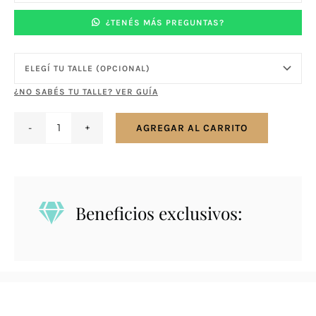
¿TENÉS MÁS PREGUNTAS?
¿NO SABÉS TU TALLE? VER GUÍA
AGREGAR AL CARRITO
Anillo
en
plata
y
Beneficios exclusivos:
oro
-
San
Antonio
cantidad